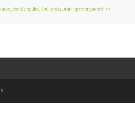
datbejelentés épület, épületrész utáni építményadóról >>
SS