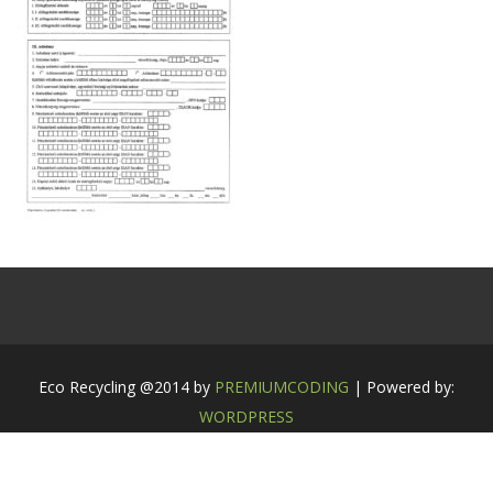
Eco Recycling @2014 by
PREMIUMCODING
| Powered by:
WORDPRESS