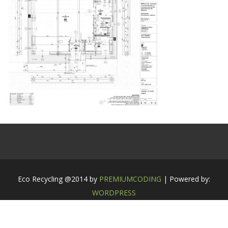
Eco Recycling @2014 by
PREMIUMCODING
| Powered by:
WORDPRESS