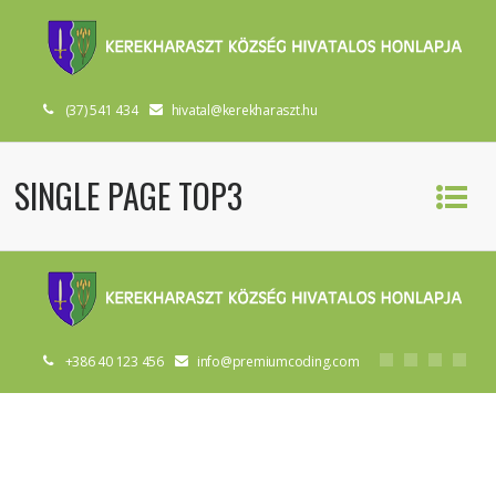
(37) 541 434
hivatal@kerekharaszt.hu
SINGLE PAGE TOP3
+386 40 123 456
info@premiumcoding.com