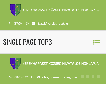
(37) 541 434
hivatal@kerekharaszt.hu
SINGLE PAGE TOP3
+386 40 123 456
info@premiumcoding.com