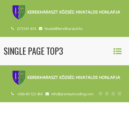
(37) 541 434
hivatal@kerekharaszt.hu
SINGLE PAGE TOP3
+386 40 123 456
info@premiumcoding.com