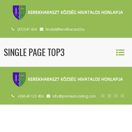
(37) 541 434
hivatal@kerekharaszt.hu
SINGLE PAGE TOP3
+386 40 123 456
info@premiumcoding.com