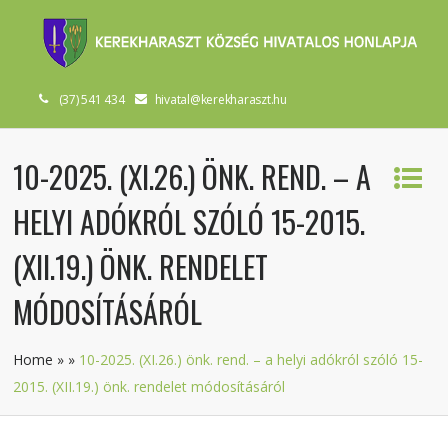
(37) 541 434
hivatal@kerekharaszt.hu
10-2025. (XI.26.) ÖNK. REND. – A
HELYI ADÓKRÓL SZÓLÓ 15-2015.
(XII.19.) ÖNK. RENDELET
MÓDOSÍTÁSÁRÓL
Home
»
»
10-2025. (XI.26.) önk. rend. – a helyi adókról szóló 15-
2015. (XII.19.) önk. rendelet módosításáról