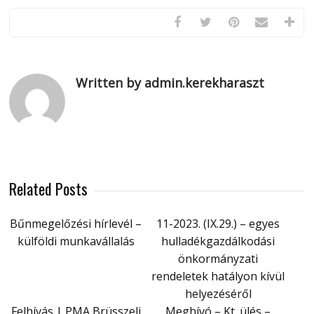
Written by admin.kerekharaszt
Related Posts
Bűnmegelőzési hírlevél –
11-2023. (IX.29.) – egyes
külföldi munkavállalás
hulladékgazdálkodási
önkormányzati
rendeletek hatályon kívül
helyezéséről
Felhívás | PMA Brüsszeli
Meghívó – Kt. ülés –