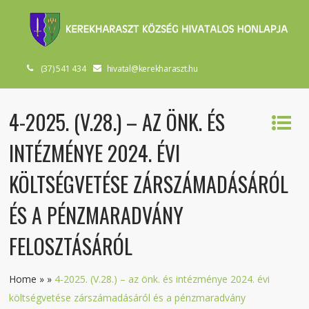
(37) 541 434
hivatal@kerekharaszt.hu
4-2025. (V.28.) – AZ ÖNK. ÉS
INTÉZMÉNYE 2024. ÉVI
KÖLTSÉGVETÉSE ZÁRSZÁMADÁSÁRÓL
ÉS A PÉNZMARADVÁNY
FELOSZTÁSÁRÓL
Home
»
»
4-2025. (V.28.) – az önk. és intézménye 2024. évi
költségvetése zárszámadásáról és a pénzmaradvány