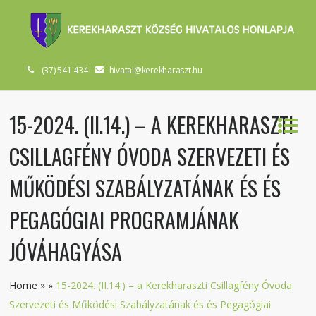
(37) 541 434
hivatal@kerekharaszt.hu
15-2024. (II.14.) – A KEREKHARASZTI
CSILLAGFÉNY ÓVODA SZERVEZETI ÉS
MŰKÖDÉSI SZABÁLYZATÁNAK ÉS ÉS
PEGAGÓGIAI PROGRAMJÁNAK
JÓVÁHAGYÁSA
Home
»
»
15-2024. (II.14.) – a Kerekharaszti Csillagfény Óvoda
Szervezeti és Működési Szabályzatának és és Pegagógiai