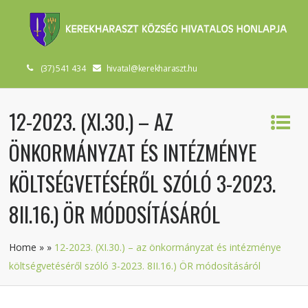
(37) 541 434
hivatal@kerekharaszt.hu
12-2023. (XI.30.) – AZ
ÖNKORMÁNYZAT ÉS INTÉZMÉNYE
KÖLTSÉGVETÉSÉRŐL SZÓLÓ 3-2023.
8II.16.) ÖR MÓDOSÍTÁSÁRÓL
Home
»
»
12-2023. (XI.30.) – az önkormányzat és intézménye
költségvetéséről szóló 3-2023. 8II.16.) ÖR módosításáról