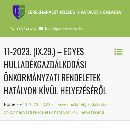
(37) 541 434
hivatal@kerekharaszt.hu
11-2023. (IX.29.) – EGYES
HULLADÉKGAZDÁLKODÁSI
ÖNKORMÁNYZATI RENDELETEK
HATÁLYON KÍVÜL HELYEZÉSÉRŐL
Home
»
»
11-2023. (IX.29.) – egyes hulladékgazdálkodási
önkormányzati rendeletek hatályon kívül helyezéséről