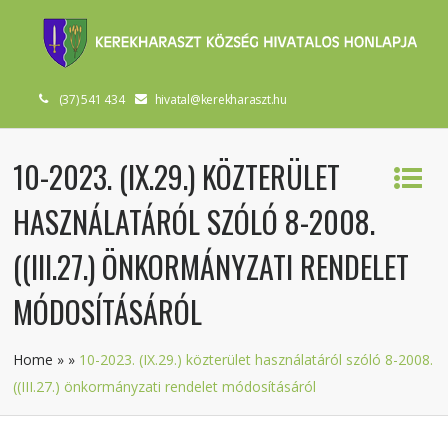
(37) 541 434
hivatal@kerekharaszt.hu
10-2023. (IX.29.) KÖZTERÜLET
HASZNÁLATÁRÓL SZÓLÓ 8-2008.
((III.27.) ÖNKORMÁNYZATI RENDELET
MÓDOSÍTÁSÁRÓL
Home
»
»
10-2023. (IX.29.) közterület használatáról szóló 8-2008.
((III.27.) önkormányzati rendelet módosításáról